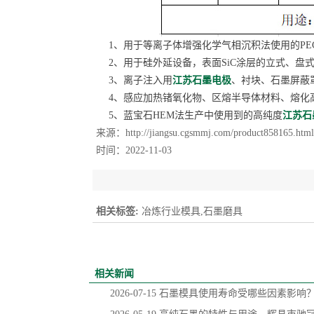
1、用于等离子体增强化学气相沉积法使用的PEC
2、用于硅外延设备，表面SiC涂层的立式、盘式、
3、离子注入用
江苏石墨电极
、衬块、石墨屏蔽
4、感应加热锗氧化物、区熔半导体材料、熔化
5、蓝宝石HEM法生产中使用到的高纯度
江苏石
来源：
http://jiangsu.cgsmmj.com/product858165.html
时间：2022-11-03
相关标签:
冶炼行业模具,石墨磨具
相关新闻
2026-07-15
石墨模具使用寿命受哪些因素影响